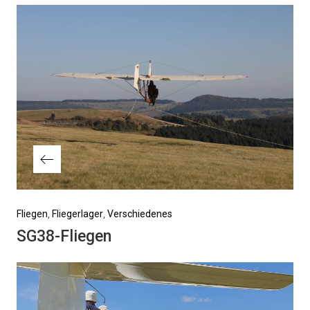
Vorheriger
Fliegen
Fliegerlager
Verschiedenes
Beitrag
SG38-Fliegen