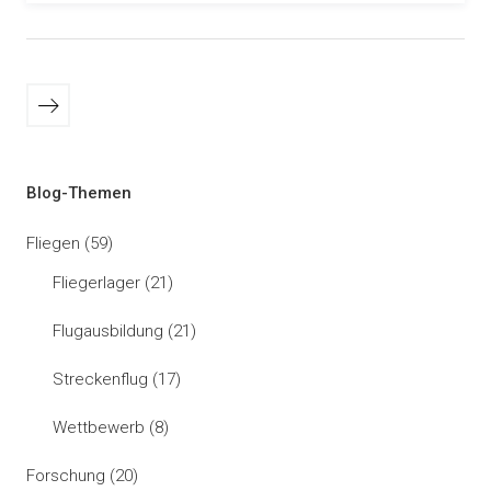
Seitennummerierung
Ältere
der
Beiträge
Beiträge
Blog-Themen
Fliegen
(59)
Fliegerlager
(21)
Flugausbildung
(21)
Streckenflug
(17)
Wettbewerb
(8)
Forschung
(20)