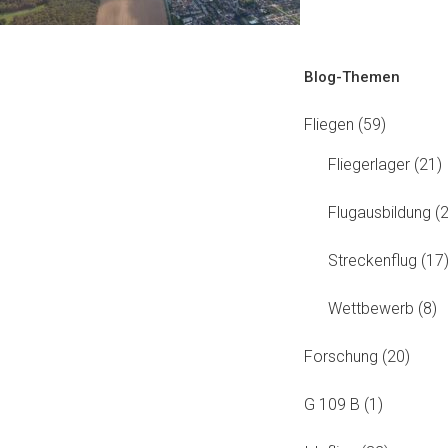
Beitragsnavigation
Blog-Themen
Fliegen
(59)
Fliegerlager
(21)
Flugausbildung
(2
Streckenflug
(17
Wettbewerb
(8)
Forschung
(20)
G 109 B
(1)