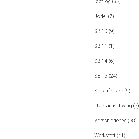
Idaflieg
(32)
Jodel
(7)
SB 10
(9)
SB 11
(1)
SB 14
(6)
SB 15
(24)
Schaufenster
(9)
TU Braunschweig
(7)
Verschiedenes
(38)
Werkstatt
(41)